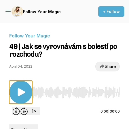
+ Follow
Follow Your Magic
Follow Your Magic
49 | Jak se vyrovnávám s bolestí po
rozchodu?
Share
April 04, 2022
Use Left/Right to seek, Home/End to jump to st
0:00
|
30:00