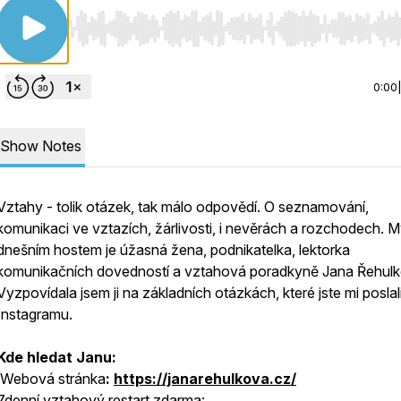
Use Left/Right to seek, Home/End to jump to start o
0:00
Show Notes
Vztahy - tolik otázek, tak málo odpovědí. O seznamování,
komunikaci ve vztazích, žárlivosti, i nevěrách a rozchodech. 
dnešním hostem je úžasná žena, podnikatelka, lektorka
komunikačních dovedností a vztahová poradkyně Jana Řehulk
Vyzpovídala jsem ji na základních otázkách, které jste mi poslal
Instagramu.
Kde hledat Janu:
Webová stránka
:
https://janarehulkova.cz/
7denní vztahový restart zdarma: