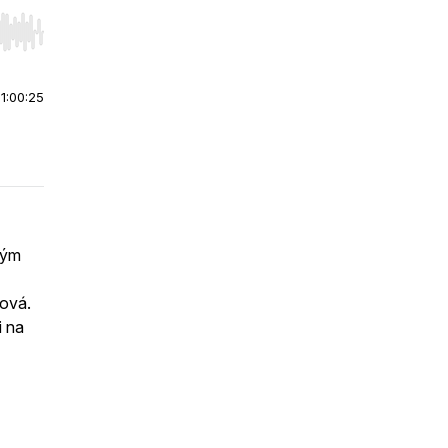
r end. Hold shift to jump forward or backward.
|
1:00:25
Mým
ová.
i na