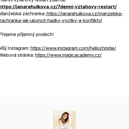
https://janarehulkova.cz/7denni-vztahovy-restart/
Manželská záchranka:
https://janarehulkova.cz/manzelska-
zachranka-jak-ukoncit-hadky-vycitky-a-konflikty/
Přejeme příjemný poslech!
Můj Instagram:
https://www.instagram.com/hellochristie/
Webová stránka:
https://www.magicacademy.cz/