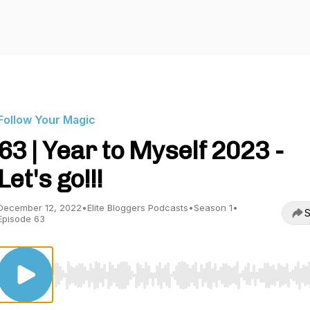
Follow Your Magic
63 | Year to Myself 2023 -
Let's go!!!
December 12, 2022
•
Elite Bloggers Podcasts
•
Season 1
•
S
Episode 63
Use Left/Right to seek, Home/End to jump to start o