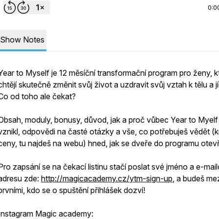
0:0
Show Notes
Year to Myself je 12 měsíční transformační program pro ženy, k
chtějí skutečně změnit svůj život a uzdravit svůj vztah k tělu a jí
Co od toho ale čekat?
Obsah, moduly, bonusy, důvod, jak a proč vůbec Year to Myelf
vznikl, odpovědi na časté otázky a vše, co potřebuješ vědět (
ceny, tu najdeš na webu) hned, jak se dveře do programu otevř
Pro zapsání se na čekací listinu stačí poslat své jméno a e-mai
adresu zde:
http://magicacademy.cz/ytm-sign-up
, a budeš me
prvními, kdo se o spuštění přihlášek dozví!
Instagram Magic academy: