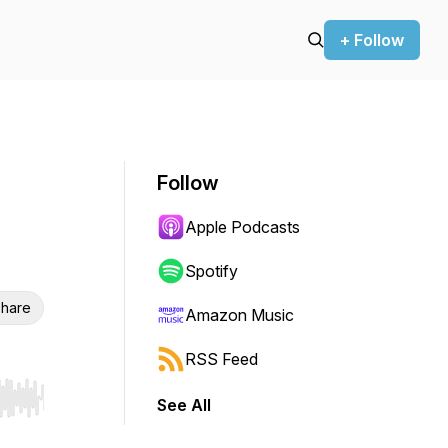
+ Follow
Follow
Apple Podcasts
Spotify
hare
Amazon Music
RSS Feed
See All
r end. Hold shift to jump forward or backward.