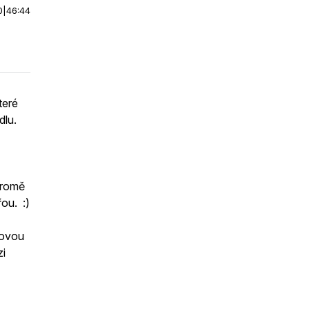
0
|
46:44
teré
dlu.
kromě
ou. :)
lovou
zi