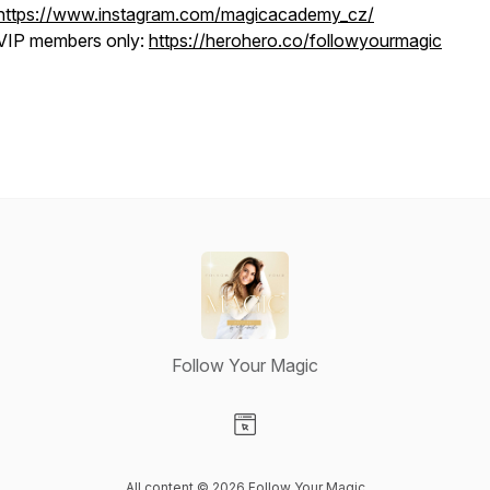
https://www.instagram.com/magicacademy_cz/
VIP members only:
https://herohero.co/followyourmagic
Follow Your Magic
Visit our Website page
All content © 2026 Follow Your Magic